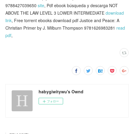
9788427039650
site
, Pdf ebook búsqueda y descarga NOT
ABOVE THE LAW LEVEL 3 LOWER INTERMEDIATE
download
link
, Free torrent ebooks download pdf Justice and Peace: A
Christian Primer by J. Milburn Thompson 9781626983281
read
pdf
,
habygiwitywu's Ownd
フォロー