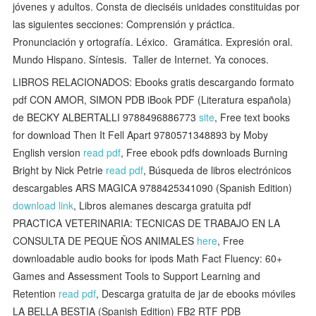
jóvenes y adultos. Consta de dieciséis unidades constituidas por
las siguientes secciones: Comprensión y práctica. 
Pronunciación y ortografía. Léxico.  Gramática. Expresión oral. 
Mundo Hispano. Síntesis.  Taller de Internet. Ya conoces.
LIBROS RELACIONADOS: Ebooks gratis descargando formato
pdf CON AMOR, SIMON PDB iBook PDF (Literatura española)
de BECKY ALBERTALLI 9788496886773
site
, Free text books
for download Then It Fell Apart 9780571348893 by Moby
English version
read pdf
, Free ebook pdfs downloads Burning
Bright by Nick Petrie
read pdf
, Búsqueda de libros electrónicos
descargables ARS MAGICA 9788425341090 (Spanish Edition)
download link
, Libros alemanes descarga gratuita pdf
PRACTICA VETERINARIA: TECNICAS DE TRABAJO EN LA
CONSULTA DE PEQUE ÑOS ANIMALES
here
, Free
downloadable audio books for ipods Math Fact Fluency: 60+
Games and Assessment Tools to Support Learning and
Retention
read pdf
, Descarga gratuita de jar de ebooks móviles
LA BELLA BESTIA (Spanish Edition) FB2 RTF PDB