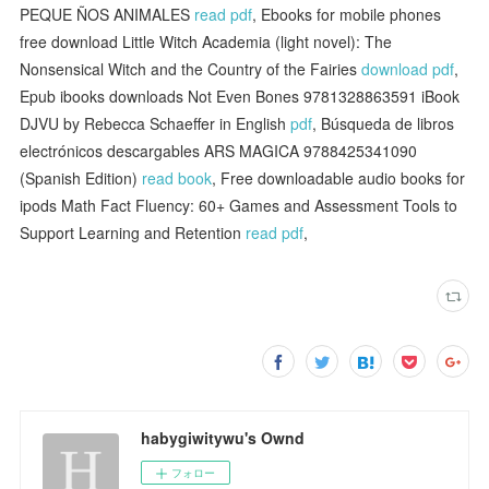
PEQUE ÑOS ANIMALES
read pdf
, Ebooks for mobile phones
free download Little Witch Academia (light novel): The
Nonsensical Witch and the Country of the Fairies
download pdf
,
Epub ibooks downloads Not Even Bones 9781328863591 iBook
DJVU by Rebecca Schaeffer in English
pdf
, Búsqueda de libros
electrónicos descargables ARS MAGICA 9788425341090
(Spanish Edition)
read book
, Free downloadable audio books for
ipods Math Fact Fluency: 60+ Games and Assessment Tools to
Support Learning and Retention
read pdf
,
habygiwitywu's Ownd
フォロー