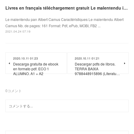
Livres en français téléchargement gratuit Le malentendu in French par Albert Camus
Le malentendu pan Albert Camus Caractéristiques Le malentendu Albert
Camus Nb. de pages: 161 Format: Pdf, ePub, MOBI, FB2 ...
2021.04.24 07:19
2020.10.11 01:23
2020.10.11 01:21
Descarga gratuita de ebook
Descargar pdfs de libros.
en formato pdf. ECO 1
TERRA BAIXA
ALUMNO. A1 + A2
9788448915896 (Literatu…
0
コメント