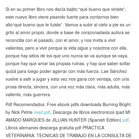
Si en su primer libro nos decía bajito:“qué bueno que viniste”,
este nuevo libro viene pisando fuerte para contarnos bien
alto“qué bueno que te fuiste”. Vamos a subir al cielo a pie es un
grito al amor propio, donde a base de corazonadasla autora se
reconcilia con el pasado, con el amor, y nos invita a vivir
valientes, pero a vivir porque la vida sigue y nosotros con ella,
porque hay sitios de los que uno nunca se va aunque se vaya,
porque hay que amar las propias ruinas, y hay que saber soltar
quizá para luego poder agarrar con más fuerza. Lae Sánchez
vuelve a salir a jugar y esta vez nos gana con ventaja, con una
prosa directa, sincera, con una voz más clara, más adulta, más
valiente, más guerrera.
Pdf Recomendados: Free ebook pdfs downloads Burning Bright
by Nick Petrie
read pdf
, Descarga de libros electronicos ipad MI
AMADO MARQUES de JILLIAN HUNTER (Spanish Edition)
pdf
,
Libros alemanes descarga gratuita pdf PRACTICA
VETERINARIA: TECNICAS DE TRABAJO EN LA CONSULTA DE